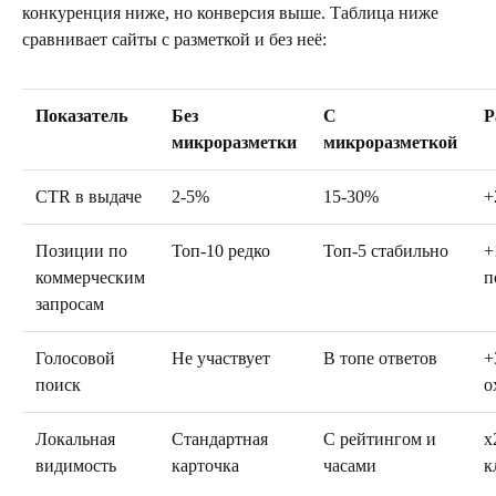
конкуренция ниже, но конверсия выше. Таблица ниже
сравнивает сайты с разметкой и без неё:
Показатель
Без
С
Р
микроразметки
микроразметкой
CTR в выдаче
2-5%
15-30%
+
Позиции по
Топ-10 редко
Топ-5 стабильно
+
коммерческим
п
запросам
Голосовой
Не участвует
В топе ответов
+
поиск
о
Локальная
Стандартная
С рейтингом и
x
видимость
карточка
часами
к