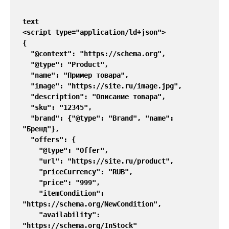
text
<script type="application/ld+json">
{
  "@context": "https://schema.org",
  "@type": "Product",
  "name": "Пример товара",
  "image": "https://site.ru/image.jpg",
  "description": "Описание товара",
  "sku": "12345",
  "brand": {"@type": "Brand", "name": 
"Бренд"},
  "offers": {
    "@type": "Offer",
    "url": "https://site.ru/product",
    "priceCurrency": "RUB",
    "price": "999",
    "itemCondition": 
"https://schema.org/NewCondition",
    "availability": 
"https://schema.org/InStock"