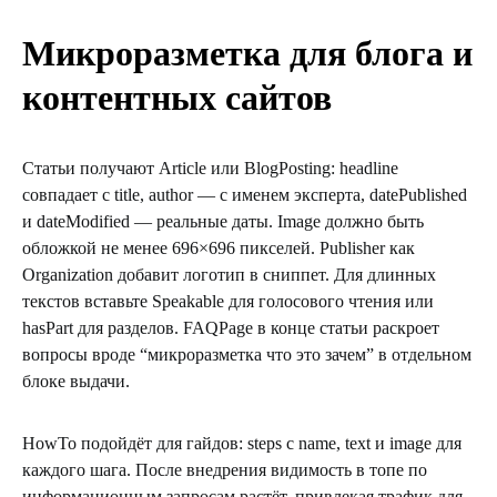
Микроразметка для блога и
контентных сайтов
Статьи получают Article или BlogPosting: headline
совпадает с title, author — с именем эксперта, datePublished
и dateModified — реальные даты. Image должно быть
обложкой не менее 696×696 пикселей. Publisher как
Organization добавит логотип в сниппет. Для длинных
текстов вставьте Speakable для голосового чтения или
hasPart для разделов. FAQPage в конце статьи раскроет
вопросы вроде “микроразметка что это зачем” в отдельном
блоке выдачи.
HowTo подойдёт для гайдов: steps с name, text и image для
каждого шага. После внедрения видимость в топе по
информационным запросам растёт, привлекая трафик для