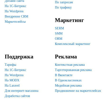
Дизайн сайта
По запросам
На 1С-Битрикс
По трафику
На Wordpress
Внедрение CRM
Маркетинг
Маркетплейсы
SERM
SMM
ORM
Комплексный маркетинг
Поддержка
Реклама
Тарифы
Контекстная реклама
На 1С-Битрикс
Таргетированная реклама
На Wordpress
В Вконтакте
На MODX
В Одноклассниках
На Laravel
Медийная реклама
Для интернет-магазина
Продвижение на маркетплейсах
Доработка сайтов