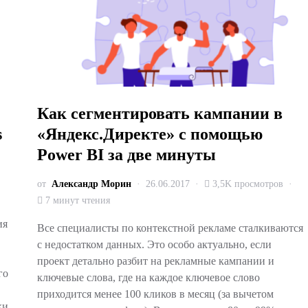
Как сегментировать кампании в
s
«Яндекс.Директе» с помощью
Power BI за две минуты
от
Александр Морин
26.06.2017
3,5K просмотров
7 минут чтения
ия
Все специалисты по контекстной рекламе сталкиваются
с недостатком данных. Это особо актуально, если
проект детально разбит на рекламные кампании и
го
ключевые слова, где на каждое ключевое слово
приходится менее 100 кликов в месяц (за вычетом
ки