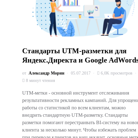
Стандарты UTM-разметки для
Яндекс.Директа и Google AdWord
от
Александр Морин
05.07.2017
6,0K просмотров
8 минут чтения
UTM-метки - основной инструмент отслеживания
результативности рекламных кампаний. Для упрощен
работы со статистикой по всем клиентам, можно
внедрить стандартную UTM-разметку. Стандарты
разметки помогают перестраивать BI-систему на ново
клиента за несколько минут. Чтобы избежать проблем
при переводе клиентов на наш аккаунт, основные мет