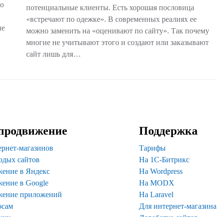
по
потенциальные клиенты. Есть хорошая пословица
«встречают по одежке». В современных реалиях ее
ые
можно заменить на «оценивают по сайту». Так почему
многие не учитывают этого и создают или заказывают
сайт лишь для…
продвижение
Поддержка
ернет-магазинов
Тарифы
одых сайтов
На 1С-Битрикс
ение в Яндекс
На Wordpress
ение в Google
На MODX
жение приложений
На Laravel
осам
Для интернет-магазина