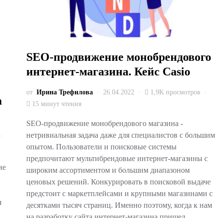
SEO-продвижение монобрендового
интернет-магазина. Кейс Casio
от
Ирина Трефилова
26.04.2022
1,9K просмотров
а
15 минут чтения
SEO-продвижение монобрендового магазина -
нетривиальная задача даже для специалистов с большим
опытом. Пользователи и поисковые системы
предпочитают мультибрендовые интернет-магазины с
ие
широким ассортиментом и большим диапазоном
ценовых решений. Конкурировать в поисковой выдаче
предстоит с маркетплейсами и крупными магазинами с
я
десятками тысяч страниц. Именно поэтому, когда к нам
на разработку сайта интернет-магазина пришел