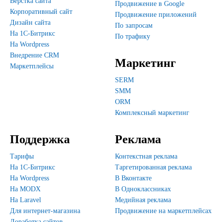
Верстка сайта
Продвижение в Google
Корпоративный сайт
Продвижение приложений
Дизайн сайта
По запросам
На 1С-Битрикс
По трафику
На Wordpress
Внедрение CRM
Маркетинг
Маркетплейсы
SERM
SMM
ORM
Комплексный маркетинг
Поддержка
Реклама
Тарифы
Контекстная реклама
На 1С-Битрикс
Таргетированная реклама
На Wordpress
В Вконтакте
На MODX
В Одноклассниках
На Laravel
Медийная реклама
Для интернет-магазина
Продвижение на маркетплейсах
Доработка сайтов