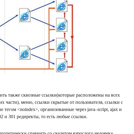
ить также сквозные ссылки(которые расположены на всех
их части), меню, ссылки скрытые от пользователя, ссылки с
ые тегом <
noindex
>, организованные через
java
–
script
,
ajax
и
02 и 301 редиректы, то есть любые ссылки.
потетически сравнить со скелетом взрослого человека,