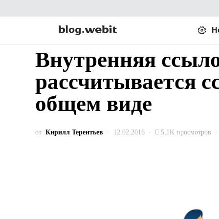
Н
Внутренняя ссыло
рассчитывается с
общем виде
от
Кирилл Терентьев
12.02.2016
5,1K просмотров