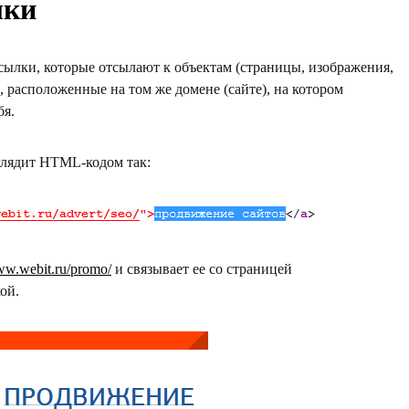
лки
сылки, которые отсылают к объектам (страницы, изображения,
 расположенные на том же домене (сайте), на котором
бя.
глядит
HTML
-кодом так:
www.webit.ru/promo/
и связывает ее со страницей
ой.