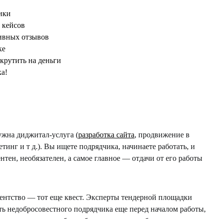
ики
 кейсов
тивных отзывов
ке
крутить на деньги
ка!
ужна диджитал-услуга (
разработка сайта
, продвижение в
тинг и т д.). Вы ищете подрядчика, начинаете работать, и
нтен, необязателен, а самое главное — отдачи от его работы
ентство — тот еще квест. Эксперты тендерной площадки
ть недобросовестного подрядчика еще перед началом работы,