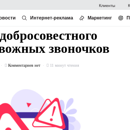
Клиенты
овости
Интернет-реклама
Маркетинг
П
добросовестного
евожных звоночков
Комментариев нет
11 минут чтения