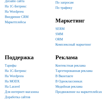
Дизайн сайта
По запросам
На 1С-Битрикс
По трафику
На Wordpress
Внедрение CRM
Маркетинг
Маркетплейсы
SERM
SMM
ORM
Комплексный маркетинг
Поддержка
Реклама
Тарифы
Контекстная реклама
На 1С-Битрикс
Таргетированная реклама
На Wordpress
В Вконтакте
На MODX
В Одноклассниках
На Laravel
Медийная реклама
Для интернет-магазина
Продвижение на маркетплейсах
Доработка сайтов